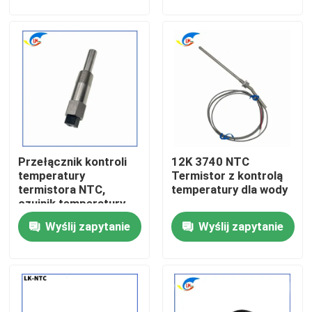
O nas
Wycieczka po fabryce
Kontrola jakości
Przełącznik kontroli
12K 3740 NTC
Skontaktuj się z nami
temperatury
Termistor z kontrolą
termistora NTC,
temperatury dla wody
czujnik temperatury
Nowości
wody z przełącznikiem
Wyślij zapytanie
Wyślij zapytanie
do regulacji
temperatury
Sprawy
Termistor PTC