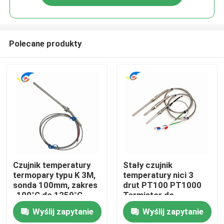
Polecane produkty
Do domu
Czujnik temperatury
Stały czujnik
termopary typu K 3M,
temperatury nici 3
sonda 100mm, zakres
drut PT100 PT1000
Produkty
-100°C do 1250°C
Termistor do
dokładnego pomiaru
Wyślij zapytanie
Wyślij zapytanie
Filmy