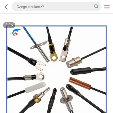
2
/
6