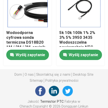
Chip grzewczy PTC
Termistor NTC
Wodoodporna
5k 10k 100k 1% 2%
cyfrowa sonda
3% 5% 3950 3435
termiczna DS18B20
Wodoszczelna
Termistor SMD NTC
1M / 2M / 3M, czujnik
powierzchnia NTC
temperatury z
Czujnik temperatury
Wyślij zapytanie
Wyślij zapytanie
XH2.54mm-3P do
termistorowej dla
Termistor NTC zasilania
pomiaru różnych
pojazdów
temperatur
samochodowych
Czujnik temperatury NTC
Dom
O nas
Skontaktuj się z nami
Desktop Site
Sitemap
Polityka prywatności
Warystor z tlenku metalu
Jakość
Termistor PTC
Fabryka w
Warystor SMD
Chinach.Copyright © 2026 Dongguan Linkun