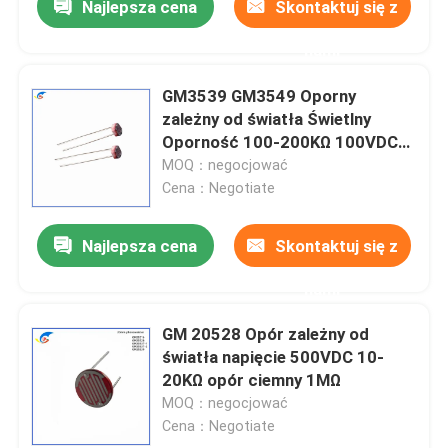
Najlepsza cena
Skontaktuj się z
nami
GM3539 GM3549 Oporny
zależny od światła Świetlny
Oporność 100-200KΩ 100VDC
W lampach
MOQ：negocjować
Cena：Negotiate
Najlepsza cena
Skontaktuj się z
nami
GM 20528 Opór zależny od
światła napięcie 500VDC 10-
20KΩ opór ciemny 1MΩ
MOQ：negocjować
Cena：Negotiate