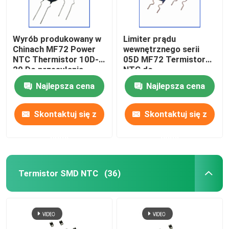
Wyrób produkowany w
Limiter prądu
Chinach MF72 Power
wewnętrznego serii
NTC Thermistor 10D-
05D MF72 Termistor
20 Do przesyłania
NTC do
dźwięku
oświetleniowych o
Najlepsza cena
Najlepsza cena
oszczędności energii,
balastów,
przełączników
Skontaktuj się z
Skontaktuj się z
nami
nami
Termistor SMD NTC
(36)