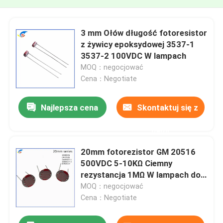
3 mm Ołów długość fotoresistor
z żywicy epoksydowej 3537-1
3537-2 100VDC W lampach
MOQ：negocjować
Cena：Negotiate
Najlepsza cena
Skontaktuj się z
nami
20mm fotorezistor GM 20516
500VDC 5-10KΩ Ciemny
rezystancja 1MΩ W lampach do
zabawek
MOQ：negocjować
Cena：Negotiate