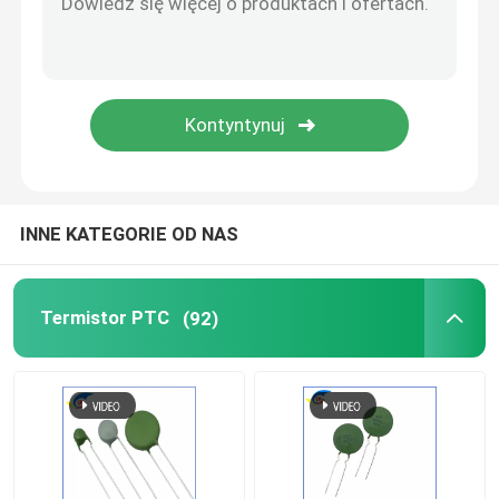
Bimetalowy przełącznik temperatury
Środki zabezpieczające PPTC do ponownego ustawien
Rezystor światłoczuły
INNE KATEGORIE OD NAS
Rura wyładowcza gazu
Termistor PTC
(92)
Mini bezpiecznik samochodowy
Bezpiecznik do montażu powierzchniowego
Środek odcinający termiczny