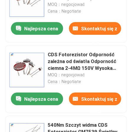
zabawkach
MOQ：negocjować
Cena：Negotiate
O nas
Najlepsza cena
Skontaktuj się z
Wycieczka po fabryce
nami
Kontrola jakości
CDS Fotorezistor Odporność
zależna od światła Odporność
ciemna 2-4MΩ 150V Wysoka
Skontaktuj się z nami
wrażliwość do pomiaru prądu
MOQ：negocjować
fotoelektrycznego
Cena：Negotiate
Nowości
Najlepsza cena
Skontaktuj się z
Sprawy
nami
540Nm Szczyt widma CDS
Termistor PTC
Fotorezistor GM7539 Świetlny