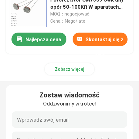
opór 50-100KΩ W aparatach
fotograficznych
MOQ：negocjować
Chip grzewczy PTC
Cena：Negotiate
Termistor NTC
Najlepsza cena
Skontaktuj się z
nami
Termistor SMD NTC
Zobacz więcej
Termistor NTC zasilania
Zostaw wiadomość
Czujnik temperatury NTC
Oddzwonimy wkrótce!
Warystor z tlenku metalu
Warystor SMD