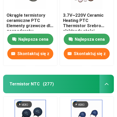
Okrągłe termistory
3.7V~220V Ceramic
ceramiczne PTC
Heating PTC
Elementy grzewcze dla
Thermistor Srebro
gospodarstw
elektrody stałej
domowych i przemysłu
temperatury płyty
Najlepsza cena
Najlepsza cena
motoryzacyjnego
grzewczej
Pelety najwyższej
jakości
Skontaktuj się z
Skontaktuj się z
nami
nami
Termistor NTC
(277)