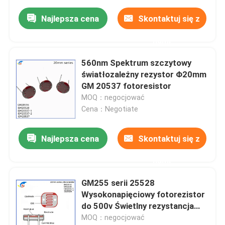
Najlepsza cena
Skontaktuj się z
nami
560nm Spektrum szczytowy
światłozależny rezystor Φ20mm
GM 20537 fotoresistor
MOQ：negocjować
Cena：Negotiate
Najlepsza cena
Skontaktuj się z
nami
GM255 serii 25528
Wysokonapięciowy fotorezistor
do 500v Świetlny rezystancja
10-20KΩ
MOQ：negocjować