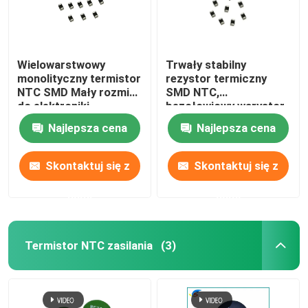
Wielowarstwowy
Trwały stabilny
monolityczny termistor
rezystor termiczny
NTC SMD Mały rozmiar
SMD NTC,
do elektroniki
bezołowiowy warystor
NTC
Najlepsza cena
Najlepsza cena
Skontaktuj się z
Skontaktuj się z
nami
nami
Termistor NTC zasilania
(3)