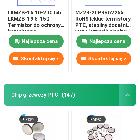
LKMZB-16 10-20Ω lub
MZ23-20P3R6V265
Miniaturowy bezpiecznik z wkładem
LKMZB-19 8-15Ω
RoHS lekkie termistory
Termistor do ochrony
PTC, stabilny dodatni
kontaktowej
współczynnik cieplny
ochrona przed przeciążeniem termicznym
przekaźnika Typ PTC
termistor do ochrony
Najlepsza cena
Najlepsza cena
Termistor
przed prądem
wielofunkcyjny
Skontaktuj się z
Skontaktuj się z
nami
nami
Chip grzewczy PTC
(147)