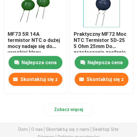
MF73 5R 14A
Praktyczny MF72 Moc
termistor NTC o dużej
NTC Termistor 5D-25
mocy nadaje się do
5 Ohm 25mm Do
wysokiej klasy
przełączania zasilania
zasilaczy o dużej mocy
Inwerter Zasilanie
Najlepsza cena
Najlepsza cena
Skontaktuj się z
Skontaktuj się z
nami
nami
Zobacz więcej
Dom
O nas
Skontaktuj się z nami
Desktop Site
Sitemap
Polityka prywatności