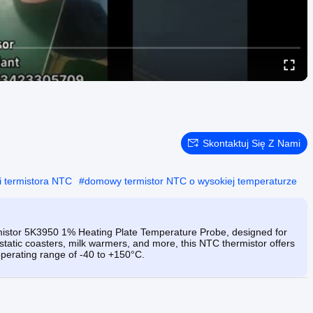
Skontaktuj Się Z Nami
i termistora NTC
#
domowy termistor NTC o wysokiej temperaturze
stor 5K3950 1% Heating Plate Temperature Probe, designed for
tatic coasters, milk warmers, and more, this NTC thermistor offers
perating range of -40 to +150°C.