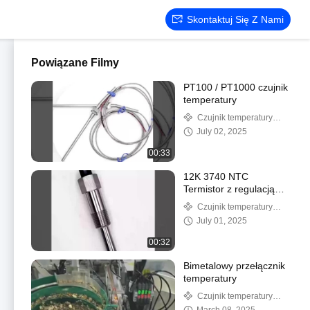
Skontaktuj Się Z Nami
Powiązane Filmy
PT100 / PT1000 czujnik
temperatury
Czujnik temperatury
NTC
July 02, 2025
00:33
12K 3740 NTC
Termistor z regulacją
temperatury dla wody
Czujnik temperatury
NTC
July 01, 2025
00:32
Bimetalowy przełącznik
temperatury
Czujnik temperatury
NTC