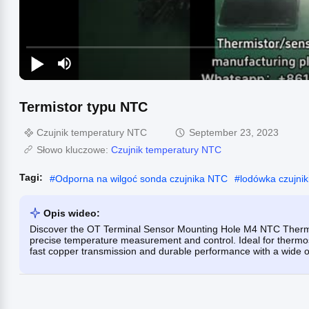
Termistor typu NTC
Czujnik temperatury NTC
September 23, 2023
Słowo kluczowe:
Czujnik temperatury NTC
Tagi:
#
Odporna na wilgoć sonda czujnika NTC
#
lodówka czujnik
Opis wideo:
Discover the OT Terminal Sensor Mounting Hole M4 NTC Thermi
precise temperature measurement and control. Ideal for thermos
fast copper transmission and durable performance with a wide o