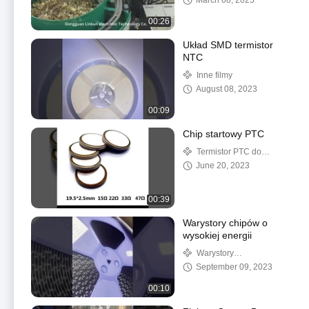
March 08, 2025
00:26
Układ SMD termistor
NTC
Inne filmy
August 08, 2023
00:09
Chip startowy PTC
Termistor PTC do
ogrzewania
June 20, 2023
00:39
Warystory chipów o
wysokiej energii
Warystory
powierzchniowe SMD
September 09, 2023
00:10