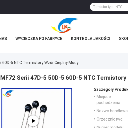
NAS
WYCIECZKA PO FABRYCE
KONTROLA JAKOŚCI
SKON
-5 60D-5 NTC Termistory Wzór Cieplny Mocy
MF72 Serii 47D-5 50D-5 60D-5 NTC Termistory
Szczegóły Produk
Miejsce
pochodzenia:
Nazwa handlowa
Orzecznictwo:
Numer modelu: