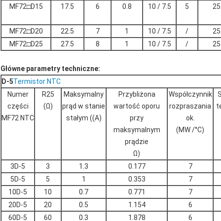
MF72□D15
17.5
6
0.8
10 / 7.5
5
25
MF72□D20
22.5
7
1
10 / 7.5
/
25
MF72□D25
27.5
8
1
10 / 7.5
/
25
Główne parametry techniczne:
D-5
Termistor NTC
Numer
R25
Maksymalny
Przybliżona
Współczynnik
S
części
(Ω)
prąd w stanie
wartość oporu
rozpraszania
t
MF72 NTC
stałym ((A)
przy
ok.
maksymalnym
(MW /°C)
prądzie
Ω)
3D-5
3
1.3
0.177
7
5D-5
5
1
0.353
7
10D-5
10
0.7
0.771
7
20D-5
20
0.5
1.154
6
60D-5
60
0.3
1.878
6