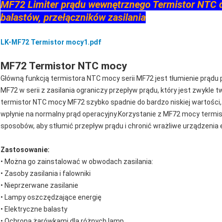
MF72 Limiter prądu wewnętrznego Termistor NTC d
balastów, przełączników zasilania
LK-MF72 Termistor mocy1.pdf
MF72 Termistor NTC mocy
Główną funkcją termistora NTC mocy serii MF72 jest tłumienie prądu 
MF72 w serii z zasilania ograniczy przepływ prądu, który jest zwyk
termistor NTC mocy MF72 szybko spadnie do bardzo niskiej wartości
wpłynie na normalny prąd operacyjny.Korzystanie z MF72 mocy termist
sposobów, aby stłumić przepływ prądu i chronić wrażliwe urządzenia
Zastosowanie:
• Można go zainstalować w obwodach zasilania:
• Zasoby zasilania i falowniki
• Nieprzerwane zasilanie
• Lampy oszczędzające energię
• Elektryczne balasty
• Ochrona żarówkami dla różnych lamp