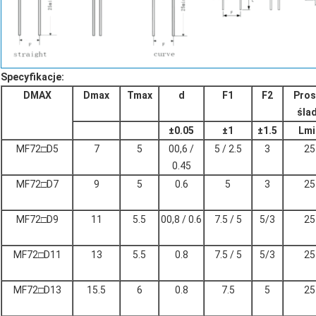
Specyfikacje:
DMAX
Dmax
Tmax
d
F1
F2
Pros
śla
±
0.05
±
1
±
1.5
L
mi
MF72□D5
7
5
00,6 /
5 / 2.5
3
25
0.45
MF72□D7
9
5
0.6
5
3
25
MF72□D9
11
5.5
00,8 / 0.6
7.5 / 5
5/3
25
MF72□D11
13
5.5
0.8
7.5 / 5
5/3
25
MF72□D13
15.5
6
0.8
7.5
5
25