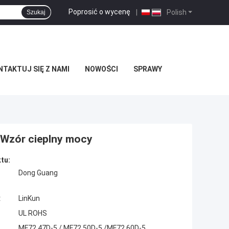
Poprosić o wycenę
|
Polish
Szukaj
TAKTUJ SIĘ Z NAMI
NOWOŚCI
SPRAWY
 Wzór cieplny mocy
tu:
Dong Guang
:
LinKun
UL ROHS
MF72 47D-5 / MF72 50D-5 /MF72 60D-5