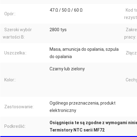
47 Ω / 50 Ω / 60 Ω
Kod t
Opór::
rezyst
Szeroki wybór
2800 tys
Zakre
wartości B:
pracy:
Masa, amunicja do opalania, szpula
Uszczelka::
Złącz
do opalania
Czarny lub zielony
Kolor::
Cechy
Ogólnego przeznaczenia, produkt
Zastosowanie:
elektroniczny
Osiągnięcia te są zgodne z wymogami nini
Podkreślić:
Termistory NTC serii MF72