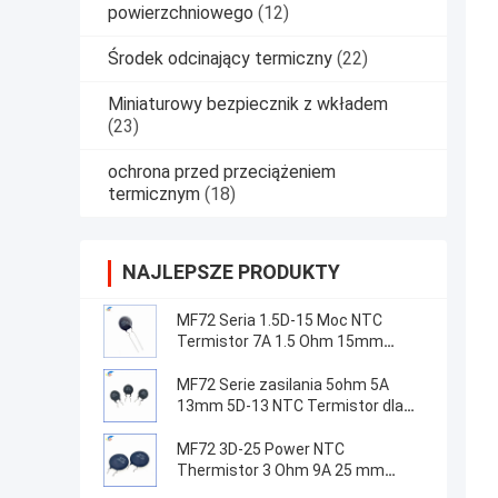
powierzchniowego
(12)
Środek odcinający termiczny
(22)
Miniaturowy bezpiecznik z wkładem
(23)
ochrona przed przeciążeniem
termicznym
(18)
NAJLEPSZE PRODUKTY
MF72 Seria 1.5D-15 Moc NTC
Termistor 7A 1.5 Ohm 15mm
Nadaje się do przełączania
zasilania
MF72 Serie zasilania 5ohm 5A
13mm 5D-13 NTC Termistor dla
urządzeń zasilania
MF72 3D-25 Power NTC
Thermistor 3 Ohm 9A 25 mm
Przystosowany do tłumienia prądu