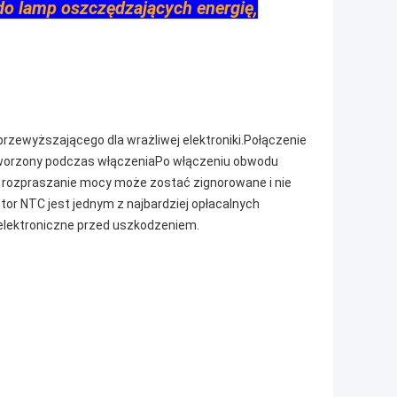
o lamp oszczędzających energię,
przewyższającego dla wrażliwej elektroniki.Połączenie
le tworzony podczas włączeniaPo włączeniu obwodu
, rozpraszanie mocy może zostać zignorowane i nie
or NTC jest jednym z najbardziej opłacalnych
 elektroniczne przed uszkodzeniem.