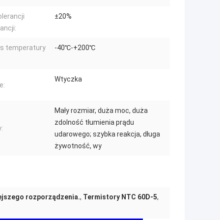
olerancji
±20%
ancji:
s temperatury
-40℃-+200℃
Wtyczka
e:
Mały rozmiar, duża moc, duża
zdolność tłumienia prądu
:
udarowego; szybka reakcja, długa
żywotność, wy
ejszego rozporządzenia.
,
Termistory NTC 60D-5
,