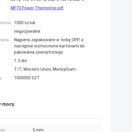
MF73 Power Thermistor.pdf
ienie:
1000 sztuk
negocjowalne
ania:
Najpierw zapakowane w torbę OPP, a
następnie wzmocnione kartonami do
pakowania zewnętrznego
1-3 dni
:
T/T, Western Union, MoneyGram
y:
1000000 SZT
y mocy
ar::
5 mm