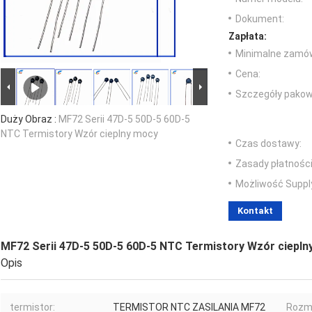
Dokument:
Zapłata:
Minimalne zamów
Cena:
Szczegóły pakow
Duży Obraz :
MF72 Serii 47D-5 50D-5 60D-5
NTC Termistory Wzór cieplny mocy
Czas dostawy:
Zasady płatności
Możliwość Suppl
Kontakt
MF72 Serii 47D-5 50D-5 60D-5 NTC Termistory Wzór ciepln
Opis
termistor:
TERMISTOR NTC ZASILANIA MF72
Rozmi