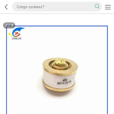
2
/
4