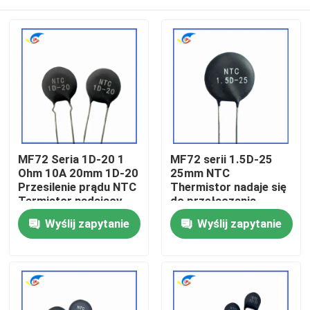
MF72 Seria 1D-20 1
MF72 serii 1.5D-25
Ohm 10A 20mm 1D-20
25mm NTC
Przesilenie prądu NTC
Thermistor nadaje się
Termistor nadający
do przełączania
się do wysokiej mocy
zasilania wzmacniacz
Do domu
Wyślij zapytanie
Wyślij zapytanie
dźwięku
Produkty
Filmy