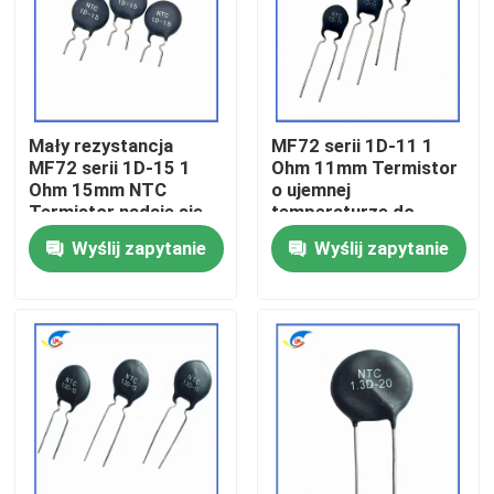
O nas
Wycieczka po fabryce
Mały rezystancja
MF72 serii 1D-11 1
MF72 serii 1D-15 1
Ohm 11mm Termistor
Ohm 15mm NTC
o ujemnej
Kontrola jakości
Termistor nadaje się
temperaturze do
do przełączania
przełączania źródeł
Wyślij zapytanie
Wyślij zapytanie
adaptera zasilania
zasilania
Skontaktuj się z nami
Nowości
Sprawy
Termistor PTC