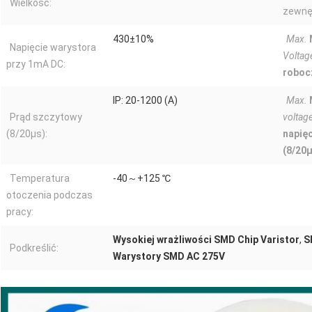
Wielkość:
zewnęt
430±10%
Max.
Napięcie warystora
Voltag
przy 1mA DC:
roboc
IP: 20-1200 (A)
Max.
Prąd szczytowy
voltag
(8/20μs):
napięc
(8/20μ
Temperatura
-40～+125 ℃
otoczenia podczas
pracy:
Wysokiej wrażliwości SMD Chip Varistor
,
S
Podkreślić:
Warystory SMD AC 275V