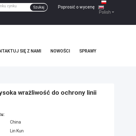
Poprosić o wycenę
|
Szukaj
Polish
TAKTUJ SIĘ Z NAMI
NOWOŚCI
SPRAWY
oka wrażliwość do ochrony linii
tu:
China
Lin Kun