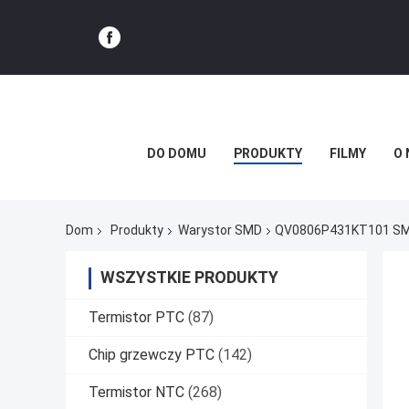
DO DOMU
PRODUKTY
FILMY
O 
Dom
Produkty
Warystor SMD
QV0806P431KT101 SMD C
WSZYSTKIE PRODUKTY
Termistor PTC
(87)
Chip grzewczy PTC
(142)
Termistor NTC
(268)