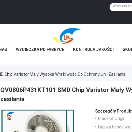
NAS
WYCIECZKA PO FABRYCE
KONTROLA JAKOŚCI
SKON
hip Varistor Mały Wysoka Wrażliwość Do Ochrony Linii Zasilania
QV0806P431KT101 SMD Chip Varistor Mały Wys
zasilania
Szczegóły Produk
Place of Origin:
Nazwa handlowa: