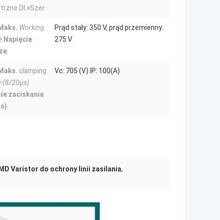
rzne Dł.×Szer:
Maks.
Working
Prąd stały: 350 V, prąd przemienny:
e
Napięcie
275 V
ze
:
Maks.
clamping
Vc: 705 (V) IP: 100(A)
e (8/20μs)
ie zaciskania
s)
:
MD Varistor do ochrony linii zasilania
,