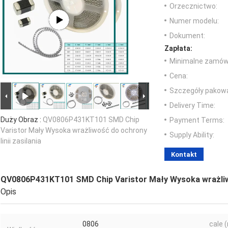
Orzecznictwo:
Numer modelu:
Dokument:
Zapłata:
Minimalne zamówi
Cena:
Szczegóły pakowa
Delivery Time:
Duży Obraz :
QV0806P431KT101 SMD Chip
Payment Terms:
Varistor Mały Wysoka wrażliwość do ochrony
Supply Ability:
linii zasilania
Kontakt
QV0806P431KT101 SMD Chip Varistor Mały Wysoka wrażliwoś
Opis
0806
cale 