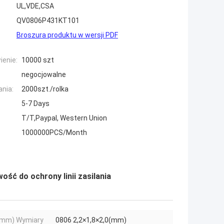
UL,VDE,CSA
QV0806P431KT101
Broszura produktu w wersji PDF
enie:
10000 szt
negocjowalne
nia:
2000szt./rolka
5-7 Days
T/T,Paypal, Western Union
1000000PCS/Month
ć do ochrony linii zasilania
(mm) Wymiary
0806 2,2×1,8×2,0(mm)