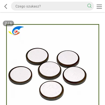
2
/
6