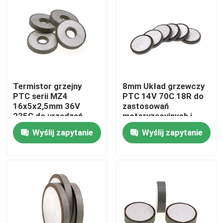
O nas
Wycieczka po fabryce
Termistor grzejny
8mm Układ grzewczy
Kontrola jakości
PTC serii MZ4
PTC 14V 70C 18R do
16x5x2,5mm 36V
zastosowań
235C do urządzeń
motoryzacyjnych i
Skontaktuj się z nami
motoryzacyjnych
AGD
Wyślij zapytanie
Wyślij zapytanie
Nowości
Sprawy
Termistor PTC