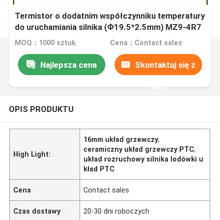
Termistor o dodatnim współczynniku temperatury
do uruchamiania silnika (Ф19.5*2.5mm) MZ9-4R7
PTC ochrona dodatniej temperatury
MOQ：1000 sztuk
Cena：Contact sales
Najlepsza cena
Skontaktuj się z
nami
OPIS PRODUKTU
16mm układ grzewczy
,
ceramiczny układ grzewczy PTC
,
High Light:
układ rozruchowy silnika lodówki u
kład PTC
Cena
Contact sales
Czas dostawy
20-30 dni roboczych