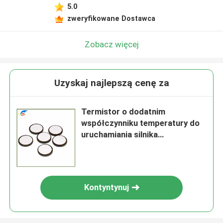
5.0
zweryfikowane Dostawca
Zobacz więcej
Uzyskaj najlepszą cenę za
Termistor o dodatnim
współczynniku temperatury do
uruchamiania silnika
(Ф19.5*2.5mm) MZ9-4R7 PTC
ochrona dodatniej temperatury
Kontyntynuj