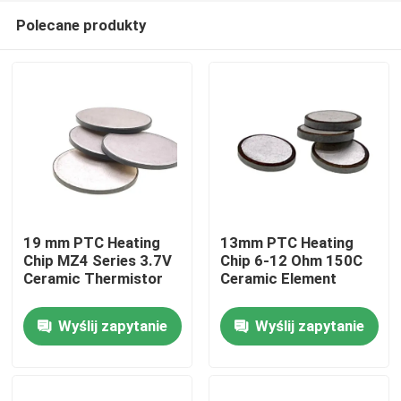
Polecane produkty
19 mm PTC Heating
13mm PTC Heating
Chip MZ4 Series 3.7V
Chip 6-12 Ohm 150C
Ceramic Thermistor
Ceramic Element
Do domu
Wyślij zapytanie
Wyślij zapytanie
Produkty
Filmy