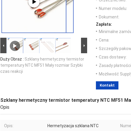
Orzecznictwo:
Numer modelu:
Dokument:
Zapłata:
Minimalne zamów
Cena:
Szczegóły pakow
Czas dostawy:
Duży Obraz :
Szklany hermetyczny termistor
temperatury NTC MF51 Mały rozmiar Szybki
Zasady płatności
czas reakcji
Możliwość Suppl
Kontakt
Szklany hermetyczny termistor temperatury NTC MF51 Mały
Opis
Opis:
Hermetyzacja szklana NTC
Nume