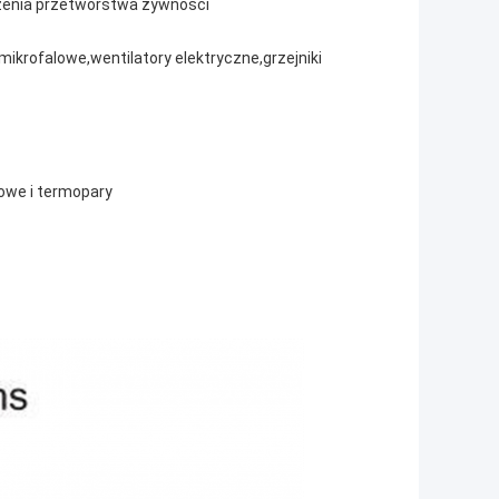
zenia przetwórstwa żywności
krofalowe,wentilatory elektryczne,grzejniki
cowe i termopary