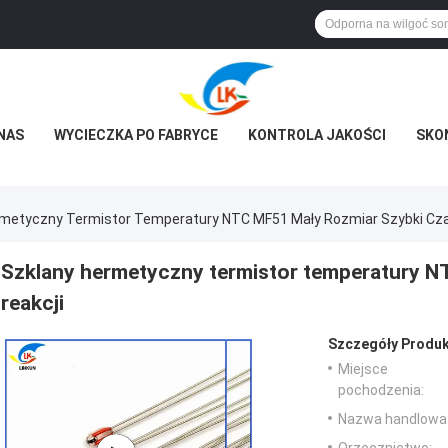
NAS
WYCIECZKA PO FABRYCE
KONTROLA JAKOŚCI
SKON
rmetyczny Termistor Temperatury NTC MF51 Mały Rozmiar Szybki Cza
Szklany hermetyczny termistor temperatury N
reakcji
Szczegóły Produk
Miejsce
pochodzenia:
Nazwa handlowa