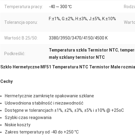
Temperatura pracy:
-40 ~ 300 ℃
Rodza
F:±1%, G:±2%, H:±3%, J:±5%, K:±10%
Tolerancja oporu:
Warto
Wartość B 25/50:
3380/3950/3470/4150/4500 K
Temperatura szkła Termistor NTC
,
temper
Podkreślić:
mały szklany termistor NTC
Szkło Hermetyczne MF51 Temperatura NTC Termistor Małe rozmiar
Cechy
Hermetycznie zamknięte opakowanie szklane
Udowodniona stabilność i niezawodność
Dostępne w tolerancjach ±1%, ±2%, ±3%, ±5% i ±10% @ +25oC
Szybki czas reagowania
Niskie koszty
Zakres temperatury od -40 do +250 °C