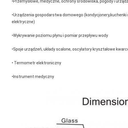
•Przemysłowe, medyczne, ochrony środowiska, pogody i urząd
•Urządzenia gospodarstwa domowego (kondycjonery,kuchenki mi
elektryczne)
•Wykrywanie poziomu płynu i pomiar przepływu wody
•Spoje urządzeń, układy scalone, oscylatory kryształowe kwar
• Termometr elektroniczny
•Instrument medyczny