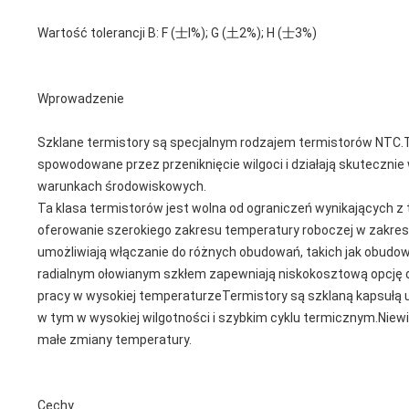
Wartość tolerancji B: F (士I%); G (土2%); H (士3%)
Wprowadzenie
Szklane termistory są specjalnym rodzajem termistorów NTC.Te
spowodowane przez przeniknięcie wilgoci i działają skuteczni
warunkach środowiskowych.
Ta klasa termistorów jest wolna od ograniczeń wynikających z
oferowanie szerokiego zakresu temperatury roboczej w zakresie
umożliwiają włączanie do różnych obudowań, takich jak obudow
radialnym ołowianym szkłem zapewniają niskokosztową opcję d
pracy w wysokiej temperaturzeTermistory są szklaną kapsułą 
w tym w wysokiej wilgotności i szybkim cyklu termicznym.Niew
małe zmiany temperatury.
Cechy