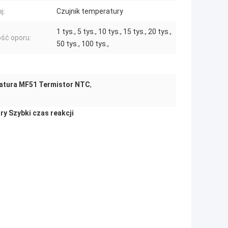
j:
Czujnik temperatury
1 tys., 5 tys., 10 tys., 15 tys., 20 tys.,
ść oporu:
50 tys., 100 tys.,
atura MF51 Termistor NTC
,
y Szybki czas reakcji