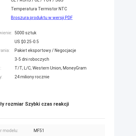
CE / ROHS / UL / TUV / SGS
Temperatura Termistor NTC
Broszura produktu w wersji PDF
ienie:
5000 sztuk
US $0.25-0.5
ania:
Pakiet eksportowy / Negocjacje
3-5 dni roboczych
:
T/T, L/C, Western Union, MoneyGram
y:
24 miliony rocznie
 rozmiar Szybki czas reakcji
r modelu:
MF51