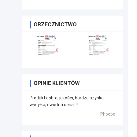
MF59 10K 100K Pomiar
temperatury powłoki szklanej NT
ORZECZNICTWO
OPINIE KLIENTÓW
Produkt dobrej jakości, bardzo szybka
wysyłka, świetna cena !!!!
—— Phoebe