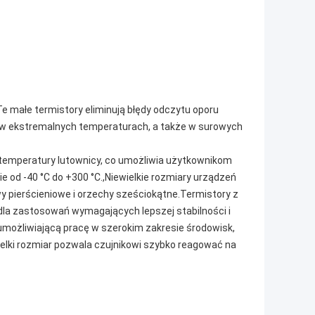
 małe termistory eliminują błędy odczytu oporu
e w ekstremalnych temperaturach, a także w surowych
 temperatury lutownicy, co umożliwia użytkownikom
 od -40 °C do +300 °C.,Niewielkie rozmiary urządzeń
y pierścieniowe i orzechy sześciokątne.Termistory z
la zastosowań wymagających lepszej stabilności i
umożliwiającą pracę w szerokim zakresie środowisk,
ielki rozmiar pozwala czujnikowi szybko reagować na