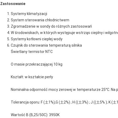
Zastosowanie
Systemy klimatyzacji
System sterowania chłodnictwem
Zgromadzenie w sondy do różnych zastosowań
W środowiskach, w których występuje wstrząs cieplny i wilgot
Systemy kotłowni ciepłej wody
Czujnik do sterowania temperaturą silnika
Świetlany termistor NTC
O masie przekraczającej 10 kg
Kształt: w kształcie perły
Nominalna odporność mocy zerowej w temperaturze 25°C. Na p
Tolerancja oporu: F (土1%),G (土2%) ; H ((土3%) ; J ((土5% ); K (土
Wartość B (B,25/50C): 3950K