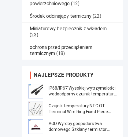
powierzchniowego
(12)
Środek odcinający termiczny
(22)
Miniaturowy bezpiecznik z wkładem
(23)
ochrona przed przeciążeniem
termicznym
(18)
NAJLEPSZE PRODUKTY
IP68/IP67 Wysokiej wytrzymałości
wodoodporny czujnik temperatury
zbiornika rybnego z wysoką
precyzją sondy TPE wtryskowej
Czujnik temperatury NTC OT
Terminal Wire Ring Fixed Piece
100K 3950 1% Wysokiej precyzji
termistor
AGD Wyroby gospodarstwa
domowego Szklany termistor
wysokotemperaturowy w kapsułce