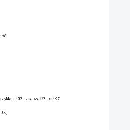
ność
rzykład: 502 oznacza R2sc=5K Q
10%)