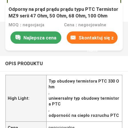
Odporny na prąd prądu prądu typu PTC Termistor
MZ9 serii 47 Ohm, 50 Ohm, 68 Ohm, 100 Ohm
Różne wartości oporu
MOQ：negocjacja
Cena：negocjowalne
Najlepsza cena
Skontaktuj się z
nami
OPIS PRODUKTU
Typ obudowy termistora PTC 330 O
hm
,
High Light:
uniwersalny typ obudowy termistor
a PTC
,
odporność na ciepło rozruchu PTC
Cena
negocjowalne