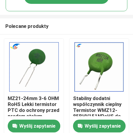
Polecane produkty
Do domu
MZ21-24mm 3-6 OHM
Stabilny dodatni
RoHS Lekki termistor
współczynnik cieplny
PTC do ochrony przed
Termistor WMZ12-
Produkty
prądem stałym
85BHV151NRoHS do
termistor o dodatnim
ochrony przed prądem
Wyślij zapytanie
Wyślij zapytanie
współczynniku
nadprężnym
Filmy