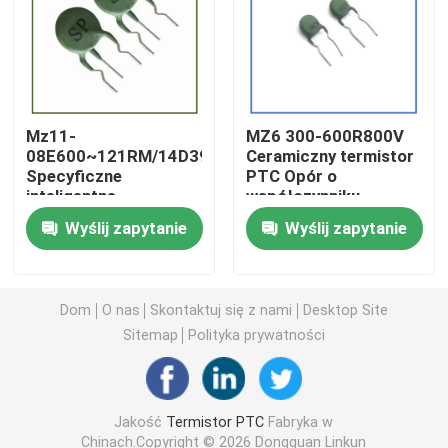
Chip grzewczy PTC
Termistor NTC
Mz11-
MZ6 300-600R800V
08E600~121RM/14D391
Ceramiczny termistor
Specyficzne
PTC Opór o
Termistor SMD NTC
inteligentne
współczynniku
termistory PTC
pozytywnej
Wyślij zapytanie
Wyślij zapytanie
Termometry
temperatury dla
Termistor NTC zasilania
elektryczne
balastów
Czujnik temperatury NTC
Dom
O nas
Skontaktuj się z nami
Desktop Site
Sitemap
Polityka prywatności
Warystor z tlenku metalu
Jakość
Termistor PTC
Fabryka w
Warystor SMD
Chinach.Copyright © 2026 Dongguan Linkun