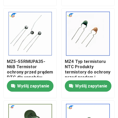
cieplnym
Certyfikowany zgodny
z RoHS
O nas
Wycieczka po fabryce
Kontrola jakości
MZ5-55RMUPA35-
MZ4 Typ termistoru
Skontaktuj się z nami
N6B Termistor
NTC Produkty
ochrony przed prądem
termistory do ochrony
PTC dla wyrobów
przed prądem i
Nowości
sterujących wiatrem
obciążeniem
Wyślij zapytanie
Wyślij zapytanie
Sprawy
Termistor PTC