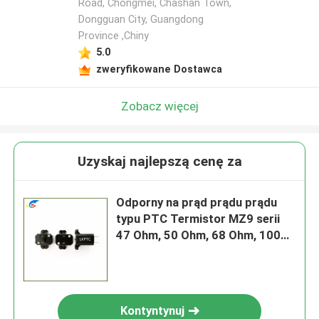
Road, Chongmei, Chashan Town,
Dongguan City, Guangdong
Province ,Chiny
5.0
zweryfikowane Dostawca
Zobacz więcej
Uzyskaj najlepszą cenę za
Odporny na prąd prądu prądu
typu PTC Termistor MZ9 serii
47 Ohm, 50 Ohm, 68 Ohm, 100
Ohm Różne wartości oporu
Kontyntynuj