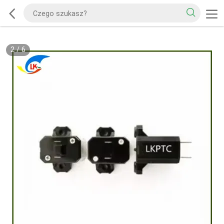
2
/
6